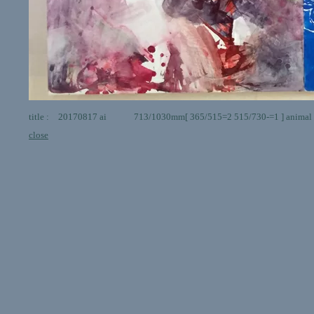
title : 20170817 ai 713/1030mm[ 365/515=2 515/730-=1 ] animal gl
close