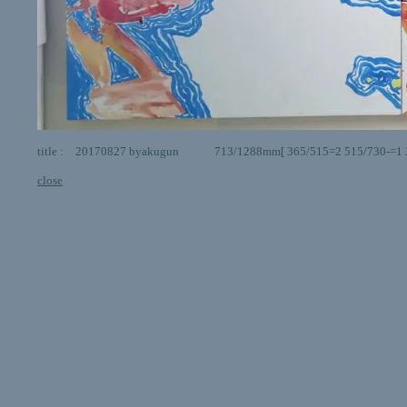
title : 20170827 byakugun 713/1288mm[ 365/515=2 515/730-=1 365/
close